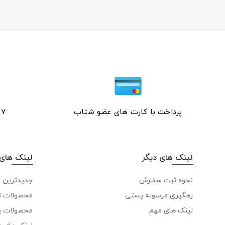
پرداخت با کارت های عضو شتاب
۷ روز ﻫﻔﺘﻪ، ۲۴ ﺳﺎﻋﺘﻪ
لینک های دیگر
لینک های 
نحوه ثبت سفارش
جدیدترین 
رهگیری مرسوله پستی
محصولات ت
لینک های مهم
محصولات پ