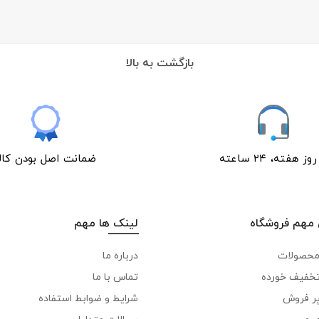
بازگشت به بالا
ﺿﻤﺎﻧﺖ اﺻﻞ ﺑﻮدن ﮐﺎﻟﺎ
مهم فروشگاه
لینک ها مهم
محصولات
درباره ما
خفیف خورده
تماس با ما
ر فروش
شرایط و ضوابط استفاده