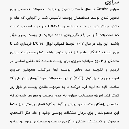
سراوی
سراوی CeraVe در سال 2005 با تمرکز بر تولید محصولات تخصصی برای
تجویز شدن توسط متخصصان پوست تأسیس شد. از آنجایی که علم و
دانش درماتولوژی، در قلب فرمولاسیون CeraVe قرار دارد، تصادفی نیست
که محصولات آنها در رفع نگرانی‌های عمده مراقبت از پوست بسیار مؤثر
باشند. این برند در سال 2017، توسط کمپانی لورال L’Oréal خریداری شد تا
برای مصرف کنندگان عادی نیز قابل‌دسترس باشد. تمام محصولات سراوی
متشکل از 3 نوع سراماید ضروری برای پوست هستند که نقشی اساسی در
ترمیم و تقویت سد دفاعی پوست ایفا می‌کنند. همچنین فناوری
امولسیون چند وزیکولی (MVE) در این محصولات مواد آبرسان را در طی 24
ساعت، لایه به لایه آزاد می‌کند تا به مرطوب ماندن پوست در طول روز
کمک کند. امروزه محصولات سراوی به حدی محبوب و معروف شده‌اند که
علاوه بر پزشکان متخصص، بیوتی بلاگرها و کارشناسان پوستی نیز دائماً
این محصولات را برای درمان مشکلات پوستی وخیم و حاد مثل آکنه‌های
هورمونی و کیستیک، خشکی و اگزمای پوست و همچنین بهبود روزاسه و