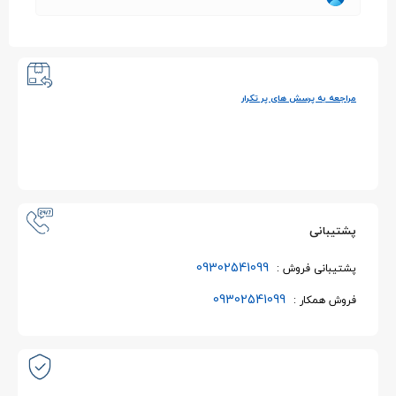
مراجعه به پرسش های پر تکرار
پشتیبانی
09302541099
پشتیبانی فروش :
09302541099
فروش همکار :