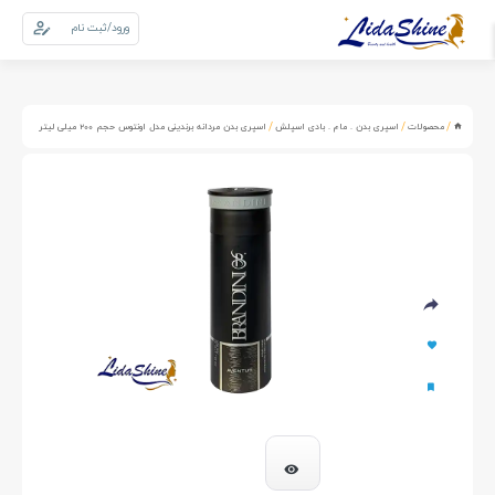
ورود/ثبت نام
0
سبد خرید
/
/
/
محصولات
اسپری بدن . مام . بادی اسپلش
اسپری بدن مردانه برندینی مدل اونتوس حجم 200 میلی لیتر