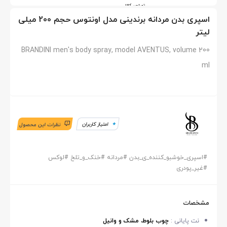
تصاویر کالا
اسپری بدن مردانه برندینی مدل اونتوس حجم 200 میلی
لیتر
BRANDINI men's body spray, model AVENTUS, volume 200
ml
امتیاز کاربران
نظرات این محصول
#
اسپری_خوشبو_کننده_ی_بدن
#
مردانه
#
خنک_و_تلخ
#
لوکس
#
غیر_پودری
مشخصات
نت پایانی :
چوب بلوط، مشک و وانیل