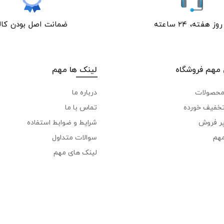
ﺿﻤﺎﻧﺖ اﺻﻞ ﺑﻮدن ﮐﺎﻟﺎ
مهم فروشگاه
لینک ها مهم
محصولات
درباره ما
خفیف خورده
تماس با ما
ر فروش
شرایط و ضوابط استفاده
مهم
سوالات متداول
لینک های مهم