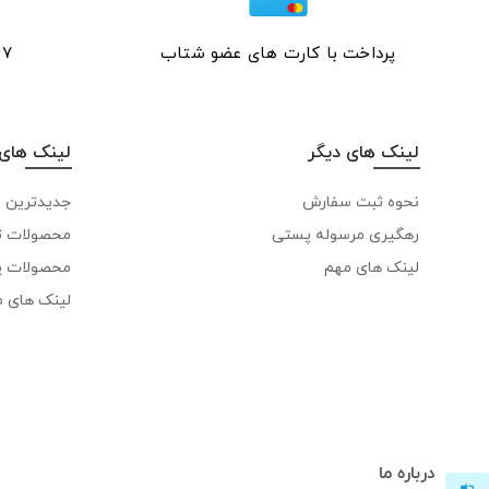
پرداخت با کارت های عضو شتاب
۷ روز ﻫﻔﺘﻪ، ۲۴ ﺳﺎﻋﺘﻪ
لینک های دیگر
لینک های 
نحوه ثبت سفارش
جدیدترین 
رهگیری مرسوله پستی
محصولات ت
لینک های مهم
محصولات پ
لینک های 
درباره ما