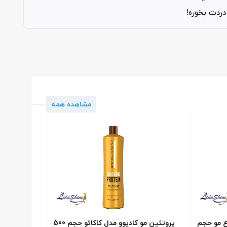
دردت بخوره!
مشاهده همه
ارسال رای
ع مو حجم
پروتئین مو کادیوو مدل کاکائو حجم 500