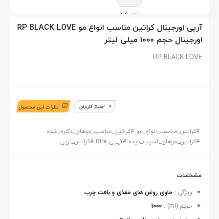
تصاویر کالا
آرپی اورجینال کراتین مناسب انواع مو RP BLACK LOVE
اورجینال حجم 1000 میلی لیتر
RP BLACK LOVE
امتیاز کاربران
نظرات این محصول
#
کراتین_مناسب_انواع_مو
#
کراتین_مناسب_موهای_دکلره_شده
#
کراتین_موهای_آسیب_دیده
#
آر_پی
#
RP
#
کراتین_آرپی
مشخصات
ویژگی :
حاوی روغن های مغذی و بافت چرب
حجم (ml) :
1000