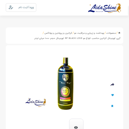
ورود/ثبت نام
0
سبد خرید
/
/
/
/
محصولات
بهداشت و زیبایی و مراقبت مو
کراتین و پروتئین و بوتاکس
آرپی اورجینال کراتین مناسب انواع مو RP BLACK LOVE اورجینال حجم 1000 میلی لیتر