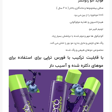
فواید اکو ردوکسر
صافی بیشترموها و ماندگاری بالاتر ( تا 2 سال ).
100٪ موخوره را از بین می برد.
هیدراتاسیون و تغذیه مولوکولی.
ترمیم فیبر مو.
کوتیکول ها مهر و موم شده با درخشش بسیار زیاد.
رنگ های نارنجی و مایل به زرد مو بور را خنثی می کند.
مخصوص موهای طبیعی و رنگ شده
با قابلیت ترکیب با فورس تراپی برای استفاده برای
موهای دکلره شده و آسیب دار