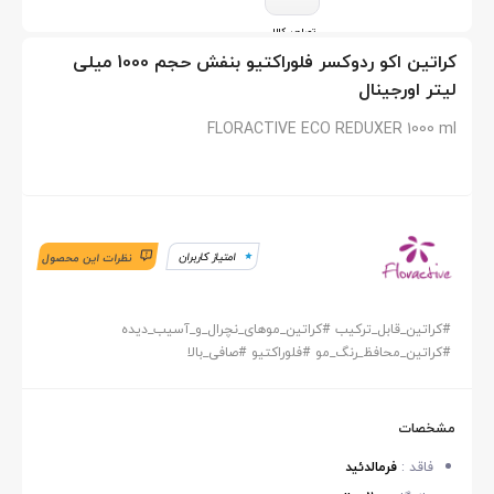
تصاویر کالا
کراتین اکو ردوکسر فلوراکتیو بنفش حجم 1000 میلی
لیتر اورجینال
FLORACTIVE ECO REDUXER 1000 ml
امتیاز کاربران
نظرات این محصول
#
کراتین_قابل_ترکیب
#
کراتین_موهای_نچرال_و_آسیب_دیده
#
کراتین_محافظ_رنگ_مو
#
فلوراکتیو
#
صافی_بالا
مشخصات
فاقد :
فرمالدئید