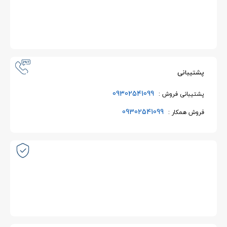
پشتیبانی
09302541099
پشتیبانی فروش :
09302541099
فروش همکار :