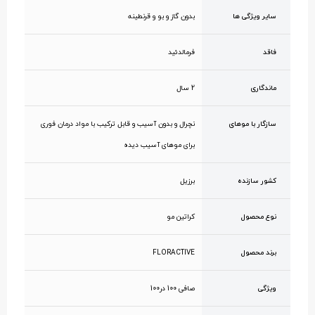
سایر ویژگی ها
بدون گاز و بو و قرنطینه
فاقد
فرمالدئید
ماندگاری
2 سال
سازگار با موهای
نچرال و بدون آسیب و قابل ترکیب با مواد درمان فوری
برای موهای آسیب دیده
کشور سازنده
برزیل
نوع محصول
کراتین مو
برند محصول
FLORACTIVE
ویژگی
صافی 100 در100